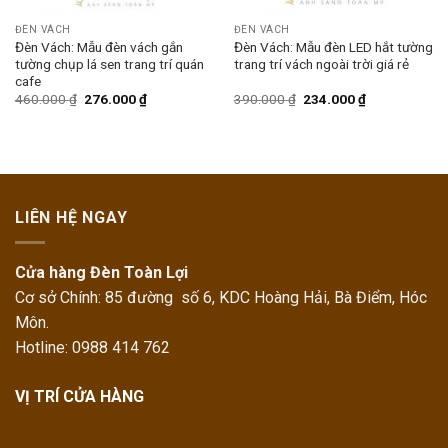
ĐÈN VÁCH
ĐÈN VÁCH
Đèn Vách: Mẫu đèn vách gắn
Đèn Vách: Mẫu đèn LED hắt tường
tường chụp lá sen trang trí quán
trang trí vách ngoài trời giá rẻ
cafe
460.000
₫
276.000
₫
390.000
₫
234.000
₫
LIÊN HỆ NGAY
Cửa hàng Đèn Toàn Lợi
Cơ sở Chính: 85 đường số 6, KDC Hoàng Hải, Bà Điểm, Hóc
Môn.
Hotline: 0988 414 762
VỊ TRÍ CỬA HÀNG