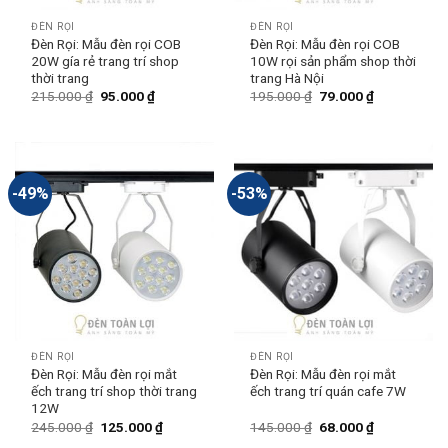
ĐÈN RỌI
ĐÈN RỌI
Đèn Rọi: Mẫu đèn rọi COB
Đèn Rọi: Mẫu đèn rọi COB
20W gía rẻ trang trí shop
10W rọi sản phẩm shop thời
thời trang
trang Hà Nội
215.000
₫
95.000
₫
195.000
₫
79.000
₫
-49%
-53%
ĐÈN RỌI
ĐÈN RỌI
Đèn Rọi: Mẫu đèn rọi mắt
Đèn Rọi: Mẫu đèn rọi mắt
ếch trang trí shop thời trang
ếch trang trí quán cafe 7W
12W
245.000
₫
125.000
₫
145.000
₫
68.000
₫