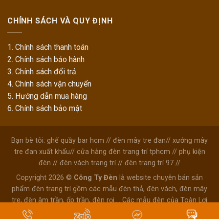
CHÍNH SÁCH VÀ QUY ĐỊNH
1. Chính sách thanh toán
2. Chính sách bảo hành
3. Chính sách đổi trả
4. Chính sách vận chuyển
5. Hướng dẫn mua hàng
6. Chính sách bảo mật
Bạn bè tôi:
ghế quầy bar hcm
//
đèn mây tre đan
//
xưởng mây
tre đan xuất khẩu
//
cửa hàng đèn trang trí tphcm
//
phụ kiện
đèn
//
đèn vách trang trí
//
đèn trang trí 97
//
Copyright 2026 ©
Công Ty Đèn
là website chuyên bán sản
phẩm đèn trang trí gồm các mẫu đèn thả, đèn vách, đèn mây
tre, đèn âm trần, ốp trần, đèn rọi.... Các mẫu đèn của Toàn Lợi
dùng trang trí ở quán cafe, văn phòng, shop thời trang, phòng