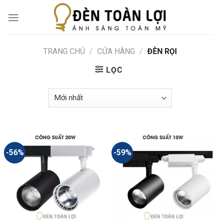
Skip
to
content
TRANG CHỦ
/
CỬA HÀNG
/
ĐÈN RỌI
LỌC
-56%
-59%