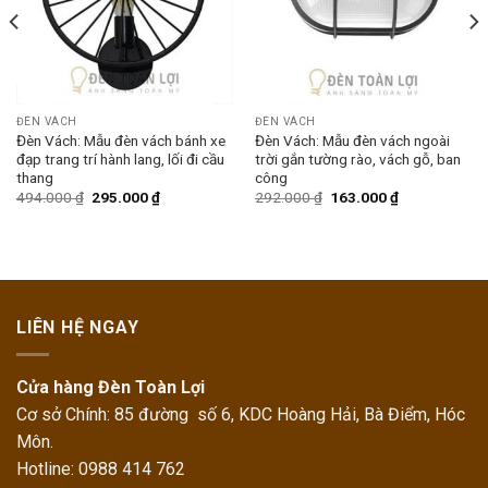
ĐÈN VÁCH
ĐÈN VÁCH
Đèn Vách: Mẫu đèn vách bánh xe
Đèn Vách: Mẫu đèn vách ngoài
đạp trang trí hành lang, lối đi cầu
trời gắn tường rào, vách gỗ, ban
thang
công
494.000
₫
295.000
₫
292.000
₫
163.000
₫
LIÊN HỆ NGAY
Cửa hàng Đèn Toàn Lợi
Cơ sở Chính: 85 đường số 6, KDC Hoàng Hải, Bà Điểm, Hóc
Môn.
Hotline: 0988 414 762