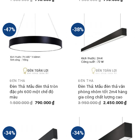
-47%
-38%
ĐÈN THẢ
ĐÈN THẢ
Đèn Thả: Mẫu đèn thả tròn
Đèn Thả: Mẫu đèn thả văn
đặc phi 600 một chế độ
phòng nhôm tốt 2m4 hàng
màu
gia công chất lượng cao
1.500.000
₫
790.000
₫
3.950.000
₫
2.450.000
₫
-34%
-34%