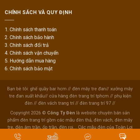
CHÍNH SÁCH VÀ QUY ĐỊNH
1. Chính sách thanh toán
2. Chính sách bảo hành
3. Chính sách đổi trả
4. Chính sách vận chuyển
5. Hướng dẫn mua hàng
6. Chính sách bảo mật
Bạn bè tôi:
ghế quầy bar hcm
//
đèn mây tre đan
//
xưởng mây
tre đan xuất khẩu
//
cửa hàng đèn trang trí tphcm
//
phụ kiện
đèn
//
đèn vách trang trí
//
đèn trang trí 97
//
Copyright 2026 ©
Công Ty Đèn
là website chuyên bán sản
phẩm đèn trang trí gồm các mẫu đèn thả, đèn vách, đèn mây
tre, đèn âm trần, ốp trần, đèn rọi.... Các mẫu đèn của Toàn Lợi
dùng trang trí ở quán cafe, văn phòng, shop thời trang, phòng