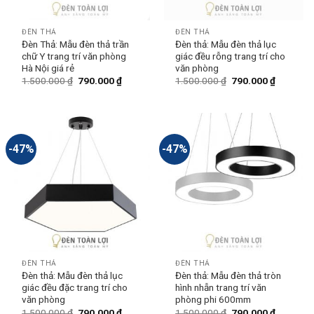
ĐÈN THẢ
ĐÈN THẢ
Đèn Thả: Mẫu đèn thả trần
Đèn thả: Mẫu đèn thả lục
chữ Y trang trí văn phòng
giác đều rỗng trang trí cho
Hà Nội giá rẻ
văn phòng
1.500.000
₫
790.000
₫
1.500.000
₫
790.000
₫
-47%
-47%
ĐÈN THẢ
ĐÈN THẢ
Đèn thả: Mẫu đèn thả lục
Đèn thả: Mẫu đèn thả tròn
giác đều đặc trang trí cho
hình nhẫn trang trí văn
văn phòng
phòng phi 600mm
1.500.000
₫
790.000
₫
1.500.000
₫
790.000
₫