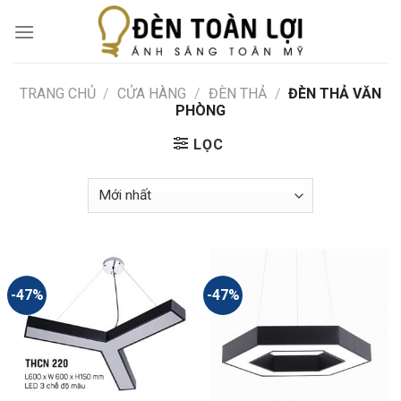
Skip
to
content
TRANG CHỦ
/
CỬA HÀNG
/
ĐÈN THẢ
/
ĐÈN THẢ VĂN
PHÒNG
LỌC
-47%
-47%