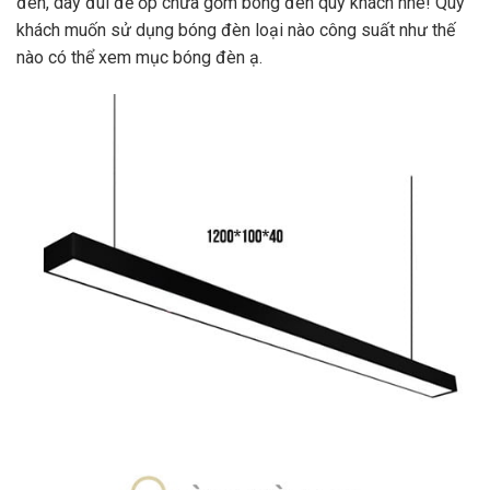
đèn, dây đui đế ốp chưa gồm bóng đèn quý khách nhé! Quý
khách muốn sử dụng bóng đèn loại nào công suất như thế
nào có thể xem mục bóng đèn ạ.