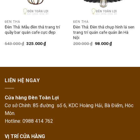
ĐÈN THẢ
ĐÈN THẢ
Đèn Thả: Mẫu đèn thả trang trí
Đèn Thả: Đèn thả chụp hình lá sen
quầy bar quán cafe cực đẹp
trang trí quán cafe quán ăn Hà
Nội
543.000
₫
325.000
₫
200.000
₫
98.000
₫
LIÊN HỆ NGAY
Cửa hàng Đèn Toàn Lợi
Cơ sở Chính: 85 đường số 6, KDC Hoàng Hải, Bà Điểm, Hóc
Môn.
Hotline: 0988 414 762
VỊ TRÍ CỬA HÀNG