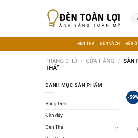
Skip
to
Tìm
content
kiế
ĐÈN THẢ
ĐÈN VÁCH
ĐÈN Ố
TRANG CHỦ
/
CỬA HÀNG
/
SẢN 
THẢ”
DANH MỤC SẢN PHẨM
-59
Bóng Đèn
Đèn dây
Đèn Thả