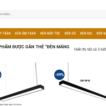
m:
P TRẦN
ĐÈN ÂM TRẦN
ĐÈN MÂY TRE
ĐÈN GỖ
ĐÈN RỌI
ĐÈN B
PHẨM ĐƯỢC GẮN THẺ “ĐÈN MÁNG
Hiển thị tất cả 3 kế
%
-49%