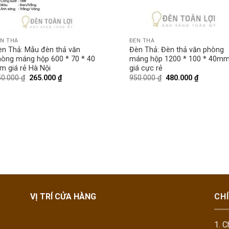
ÈN THẢ
ĐÈN THẢ
èn Thả: Mẫu đèn thả văn
Đèn Thả: Đèn thả văn phòng
hòng máng hộp 600 * 70 * 40
máng hộp 1200 * 100 * 40m
m giá rẻ Hà Nội
giá cực rẻ
50.000
₫
265.000
₫
950.000
₫
480.000
₫
VỊ TRÍ CỬA HÀNG
CH
1. C