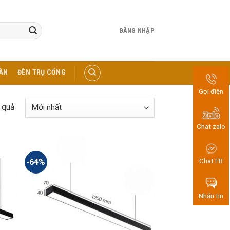
ĐĂNG NHẬP
ÀN
ĐÈN TRỤ CỔNG
Gọi điện
t quả
Chat zalo
Chat FB
-64%
Nhắn tin