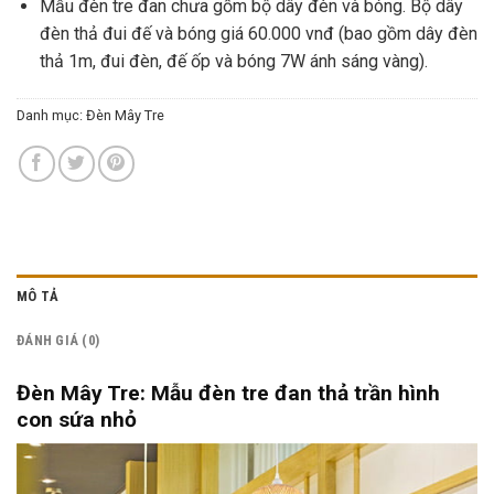
Mẫu đèn tre đan chưa gồm bộ dây đèn và bóng. Bộ dây
đèn thả đui đế và bóng giá 60.000 vnđ (bao gồm dây đèn
thả 1m, đui đèn, đế ốp và bóng 7W ánh sáng vàng).
Danh mục:
Đèn Mây Tre
MÔ TẢ
ĐÁNH GIÁ (0)
Đèn Mây Tre: Mẫu đèn tre đan thả trần hình
con sứa nhỏ