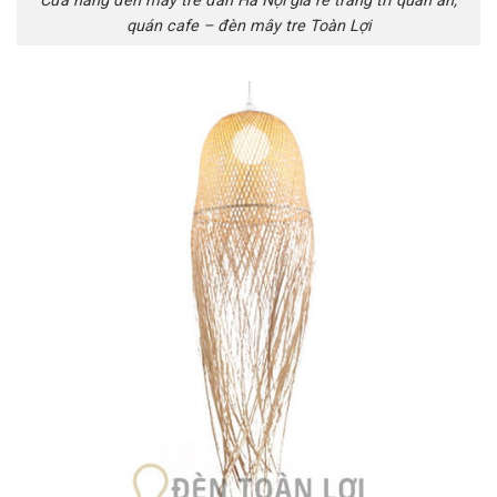
Cửa hàng đèn mây tre đan Hà Nội giá rẻ trang trí quán ăn,
quán cafe – đèn mây tre Toàn Lợi