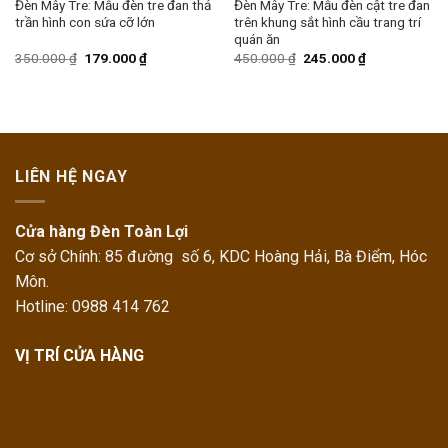
Đèn Mây Tre: Mẫu đèn tre đan thả
Đèn Mây Tre: Mẫu đèn cật tre đan
trần hình con sứa cỡ lớn
trên khung sắt hình cầu trang trí
quán ăn
350.000
₫
179.000
₫
450.000
₫
245.000
₫
LIÊN HỆ NGAY
Cửa hàng Đèn Toàn Lợi
Cơ sở Chính: 85 đường số 6, KDC Hoàng Hải, Bà Điểm, Hóc
Môn.
Hotline: 0988 414 762
VỊ TRÍ CỬA HÀNG