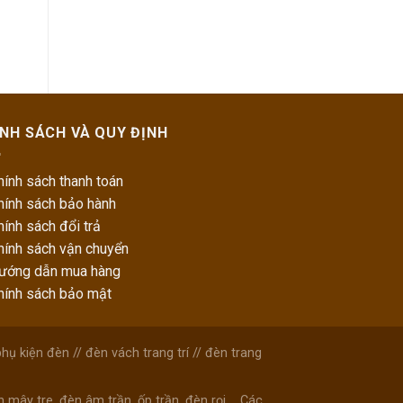
ÍNH SÁCH VÀ QUY ĐỊNH
hính sách thanh toán
hính sách bảo hành
hính sách đổi trả
hính sách vận chuyển
Hướng dẫn mua hàng
Chính sách bảo mật
phụ kiện đèn
//
đèn vách trang trí
//
đèn trang
ây tre, đèn âm trần, ốp trần, đèn rọi.... Các