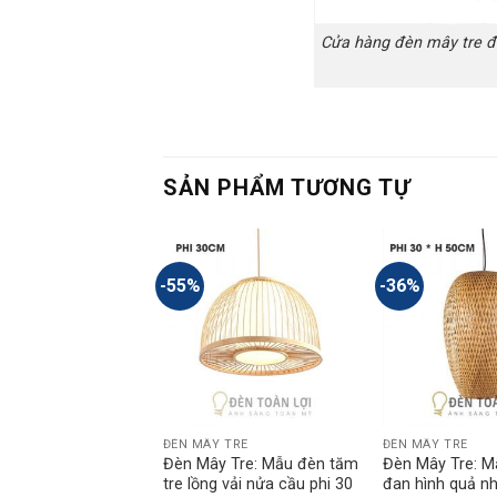
Cửa hàng đèn mây tre đa
SẢN PHẨM TƯƠNG TỰ
-55%
-36%
 TRE
ĐÈN MÂY TRE
ĐÈN MÂY TRE
y Tre: Mẫu đèn tăm
Đèn Mây Tre: Mẫu đèn tăm
Đèn Mây Tre: M
nhắn trang trí bàn
tre lồng vải nửa cầu phi 30
đan hình quả nh