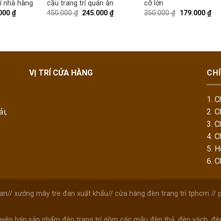
í nhà hàng
cầu trang trí quán ăn
cỡ lớn
000
₫
450.000
₫
245.000
₫
350.000
₫
179.000
₫
VỊ TRÍ CỬA HÀNG
CH
1. C
i,
2. C
3. C
4. C
5. 
6. 
đan
//
xưởng mây tre đan xuất khẩu
//
cửa hàng đèn trang trí tphcm
//
yên bán sản phẩm đèn trang trí gồm các mẫu đèn thả, đèn vách, đèn m