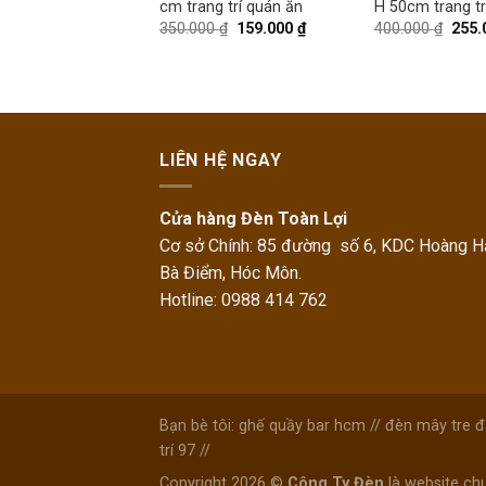
cm trang trí quán ăn
H 50cm trang tr
0
₫
79.000
₫
350.000
₫
159.000
₫
400.000
₫
255.
LIÊN HỆ NGAY
Cửa hàng Đèn Toàn Lợi
Cơ sở Chính: 85 đường số 6, KDC Hoàng Hả
Bà Điểm, Hóc Môn.
Hotline: 0988 414 762
Bạn bè tôi:
ghế quầy bar hcm
//
đèn mây tre 
trí 97
//
Copyright 2026 ©
Công Ty Đèn
là website chu