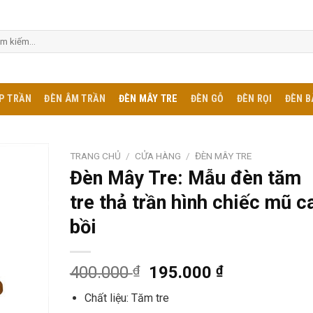
m:
P TRẦN
ĐÈN ÂM TRẦN
ĐÈN MÂY TRE
ĐÈN GỖ
ĐÈN RỌI
ĐÈN B
TRANG CHỦ
/
CỬA HÀNG
/
ĐÈN MÂY TRE
Đèn Mây Tre: Mẫu đèn tăm
tre thả trần hình chiếc mũ c
bồi
400.000
₫
195.000
₫
Chất liệu: Tăm tre