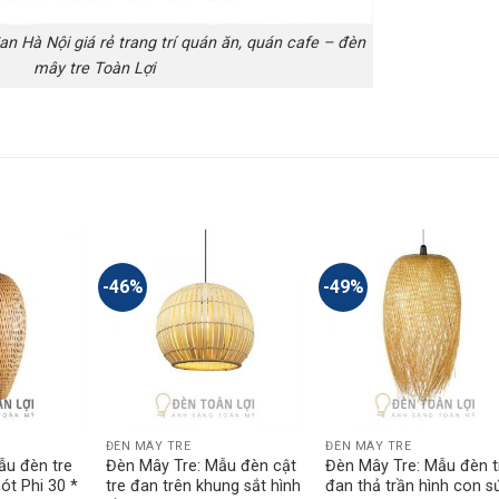
n Hà Nội giá rẻ trang trí quán ăn, quán cafe – đèn
mây tre Toàn Lợi
-46%
-49%
ĐÈN MÂY TRE
ĐÈN MÂY TRE
ẫu đèn tre
Đèn Mây Tre: Mẫu đèn cật
Đèn Mây Tre: Mẫu đèn t
ót Phi 30 *
tre đan trên khung sắt hình
đan thả trần hình con s