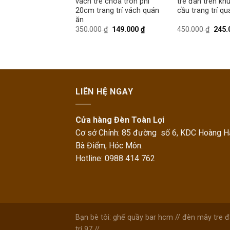
uông trang trí quán
vách tre choá tròn phi
tre đan trên kh
án ăn phi 50cm
20cm trang trí vách quán
cầu trang trí qu
ăn
0
₫
295.000
₫
350.000
₫
149.000
₫
450.000
₫
245.
LIÊN HỆ NGAY
Cửa hàng Đèn Toàn Lợi
Cơ sở Chính: 85 đường số 6, KDC Hoàng Hả
Bà Điểm, Hóc Môn.
Hotline: 0988 414 762
Bạn bè tôi:
ghế quầy bar hcm
//
đèn mây tre 
trí 97
//