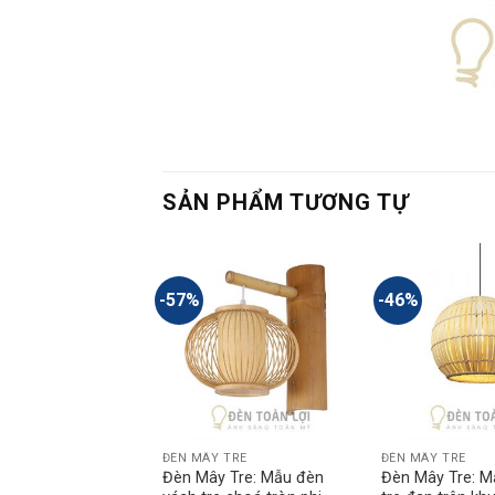
SẢN PHẨM TƯƠNG TỰ
-57%
-46%
 TRE
ĐÈN MÂY TRE
ĐÈN MÂY TRE
y Tre: Mẫu đèn mây
Đèn Mây Tre: Mẫu đèn
Đèn Mây Tre: M