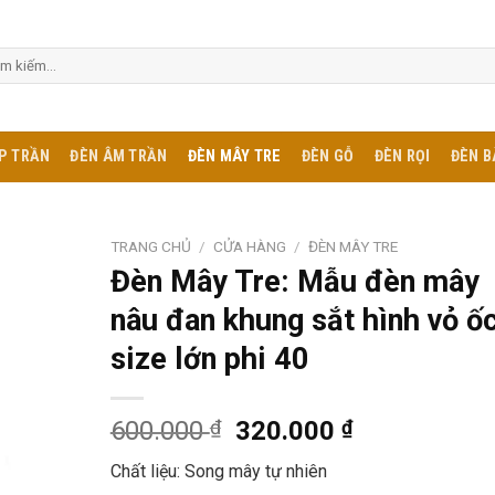
m:
P TRẦN
ĐÈN ÂM TRẦN
ĐÈN MÂY TRE
ĐÈN GỖ
ĐÈN RỌI
ĐÈN B
TRANG CHỦ
/
CỬA HÀNG
/
ĐÈN MÂY TRE
Đèn Mây Tre: Mẫu đèn mây
nâu đan khung sắt hình vỏ ố
size lớn phi 40
600.000
₫
320.000
₫
Chất liệu: Song mây tự nhiên