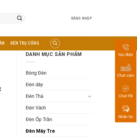
ĐĂNG NHẬP
ÀN
ĐÈN TRỤ CỔNG
DANH MỤC SẢN PHẨM
Gọi điện
Bóng Đèn
Chat zalo
Đèn dây
c
Đèn Thả
Chat FB
Đèn Vách
Nhắn tin
Đèn Ốp Trần
Đèn Mây Tre