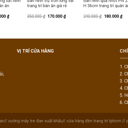
ung sắt hình
đan hình trụ tròn lồng vải
đan hình quả nhót Phi 2
án ăn
trang trí bàn ăn giá rẻ
H 36cm trang trí quán ă
000
₫
350.000
₫
170.000
₫
240.000
₫
180.000
₫
VỊ TRÍ CỬA HÀNG
CH
1. C
i,
2. C
3. C
4. C
5. 
6. 
đan
//
xưởng mây tre đan xuất khẩu
//
cửa hàng đèn trang trí tphcm
//