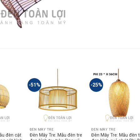
-51%
-25%
ĐÈN MÂY TRE
ĐÈN MÂY TRE
ẫu đèn cật
Đèn Mây Tre: Mẫu đèn tre
Đèn Mây Tre: Mẫu đèn t