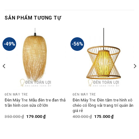
SẢN PHẨM TƯƠNG TỰ
-49%
-56%
ĐÈN MÂY TRE
ĐÈN MÂY TRE
Đèn Mây Tre: Mẫu đèn tre đan thả
Đèn Mây Tre: Đèn tăm tre hình xô
trần hình con sứa cỡ lớn
chéo có lồng vải trang trí quán ăn
giá rẻ
350.000
₫
179.000
₫
400.000
₫
175.000
₫