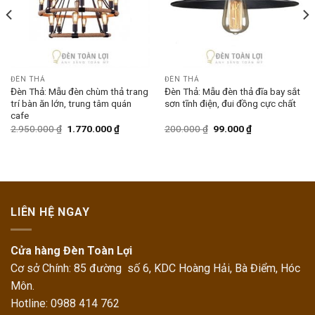
ĐÈN THẢ
ĐÈN THẢ
Đèn Thả: Mẫu đèn chùm thả trang
Đèn Thả: Mẫu đèn thả đĩa bay sắt
trí bàn ăn lớn, trung tâm quán
sơn tĩnh điện, đui đồng cực chất
cafe
2.950.000
₫
1.770.000
₫
200.000
₫
99.000
₫
LIÊN HỆ NGAY
Cửa hàng Đèn Toàn Lợi
Cơ sở Chính: 85 đường số 6, KDC Hoàng Hải, Bà Điểm, Hóc
Môn.
Hotline: 0988 414 762