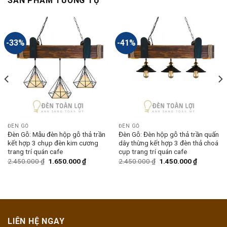
SẢN PHẨM TƯƠNG TỰ
-33%
-41%
ĐÈN GỖ
ĐÈN GỖ
Đèn Gỗ: Mẫu đèn hộp gỗ thả trần
Đèn Gỗ: Đèn hộp gỗ thả trần quấn
kết hợp 3 chụp đèn kim cương
dây thừng kết hợp 3 đèn thả choá
trang trí quán cafe
cụp trang trí quán cafe
2.450.000
₫
1.650.000
₫
2.450.000
₫
1.450.000
₫
LIÊN HỆ NGAY