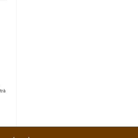
i
trà