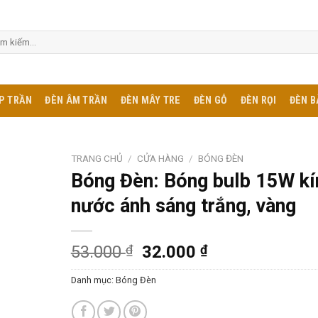
m:
P TRẦN
ĐÈN ÂM TRẦN
ĐÈN MÂY TRE
ĐÈN GỖ
ĐÈN RỌI
ĐÈN B
TRANG CHỦ
/
CỬA HÀNG
/
BÓNG ĐÈN
Bóng Đèn: Bóng bulb 15W kí
nước ánh sáng trắng, vàng
53.000
₫
32.000
₫
Danh mục:
Bóng Đèn