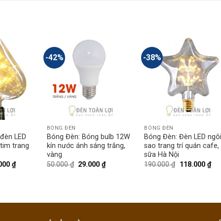
-42%
-38%
BÓNG ĐÈN
BÓNG ĐÈN
 đèn LED
Bóng Đèn: Bóng bulb 12W
Bóng Đèn: Đèn LED ngô
 tim trang
kín nước ánh sáng trắng,
sao trang trí quán cafe, 
vàng
sữa Hà Nội
000
₫
50.000
₫
29.000
₫
190.000
₫
118.000
₫