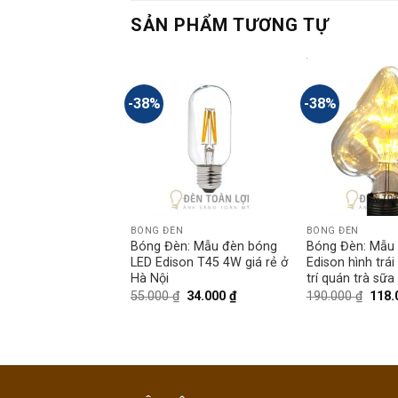
SẢN PHẨM TƯƠNG TỰ
-38%
-38%
ÈN
BÓNG ĐÈN
BÓNG ĐÈN
n: Mẫu bóng kiểu
Bóng Đèn: Mẫu đèn bóng
Bóng Đèn: Mẫu
 18 cm 3W trang trí
LED Edison T45 4W giá rẻ ở
Edison hình trái
à sữa
Hà Nội
trí quán trà sữa
₫
53.000
₫
55.000
₫
34.000
₫
190.000
₫
118.