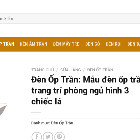
m:
P TRẦN
ĐÈN ÂM TRẦN
ĐÈN MÂY TRE
ĐÈN GỖ
ĐÈN RỌI
ĐÈN B
TRANG CHỦ
/
CỬA HÀNG
/
ĐÈN ỐP TRẦN
Đèn Ốp Trần: Mẫu đèn ốp tr
trang trí phòng ngủ hình 3
chiếc lá
Danh mục:
Đèn Ốp Trần