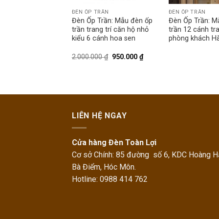
TRẦN
ĐÈN ỐP TRẦN
ĐÈN ỐP TRẦN
Trần: Mẫu đèn ốp
Đèn Ốp Trần: Mẫu đèn ốp
Đèn Ốp Trần: M
cánh trang trí phòng
trần trang trí căn hộ nhỏ
trần 12 cánh tra
Nội
kiểu 6 cánh hoa sen
phòng khách Hà
000
₫
1.458.000
₫
2.000.000
₫
950.000
₫
LIÊN HỆ NGAY
Cửa hàng Đèn Toàn Lợi
Cơ sở Chính: 85 đường số 6, KDC Hoàng Hả
Bà Điểm, Hóc Môn.
Hotline: 0988 414 762