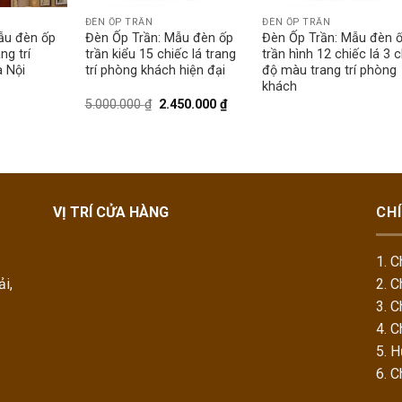
ĐÈN ỐP TRẦN
ĐÈN ỐP TRẦN
ẫu đèn ốp
Đèn Ốp Trần: Mẫu đèn ốp
Đèn Ốp Trần: Mẫu đèn 
ng trí
trần kiểu 15 chiếc lá trang
trần hình 12 chiếc lá 3 
 Nội
trí phòng khách hiện đại
độ màu trang trí phòng
khách
5.000.000
₫
2.450.000
₫
VỊ TRÍ CỬA HÀNG
CH
1. C
i,
2. C
3. C
4. C
5. 
6. 